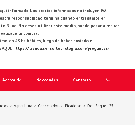
quí informado. Los precios informados no incluyen IVA
Nuestra responsabilidad termina cuando entregamos en
. Si ud. No desea utilizar este medio, puede pasar a retirar
 realizada la compra.
o, en 48 hs hábiles, luego de haber enviado el
E AQUI:
https://tienda.sensortecnologia.com/preguntas-
Acerca de
Novedades
Contacto
Alternar
búsqueda
uctos
>
Agricultura
>
Cosechadoras - Picadoras
>
Don Roque 125
de