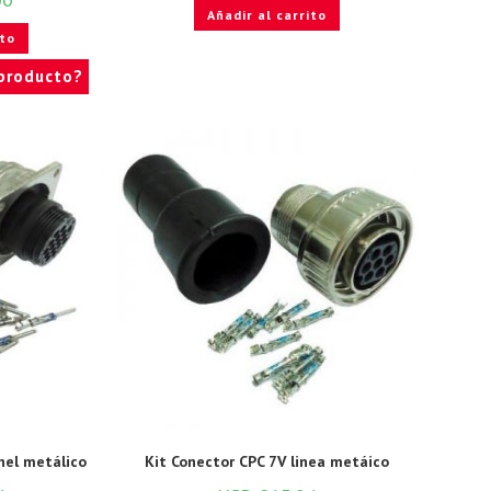
Añadir al carrito
ito
 producto?
nel metálico
Kit Conector CPC 7V linea metáico