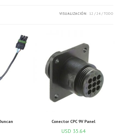
la
VISUALIZACIÓN:
12
24
TODO
web
Duncan
Conector CPC 9V Panel
USD
35.64