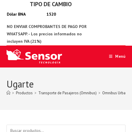
TIPO DE CAMBIO
Ir
al
1520
contenido
Menú
Ugarte
>
Productos
>
Transporte de Pasajeros (Omnibus)
>
Omnibus Urbano