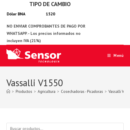
TIPO DE CAMBIO
Ir
al
1520
contenido
Menú
Vassalli V1550
>
Productos
>
Agricultura
>
Cosechadoras - Picadoras
>
Vassalli V15