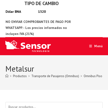
TIPO DE CAMBIO
Ir
al
1520
contenido
Menú
Metalsur
>
Productos
>
Transporte de Pasajeros (Omnibus)
>
Omnibus Piso Sim