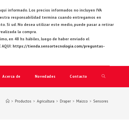
quí informado. Los precios informados no incluyen IVA
Nuestra responsabilidad termina cuando entregamos en
. Si ud. No desea utilizar este medio, puede pasar a retirar
 realizada la compra.
o, en 48 hs hábiles, luego de haber enviado el
E AQUI:
https://tienda.sensortecnologia.com/preguntas-
Acerca de
Novedades
Contacto
Alternar
búsqueda
>
Productos
>
Agricultura
>
Draper
>
Maizco
>
Sensores
de