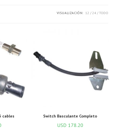
la
VISUALIZACIÓN:
12
24
TODO
web
3 cables
Switch Basculante Completo
0
USD
178.20