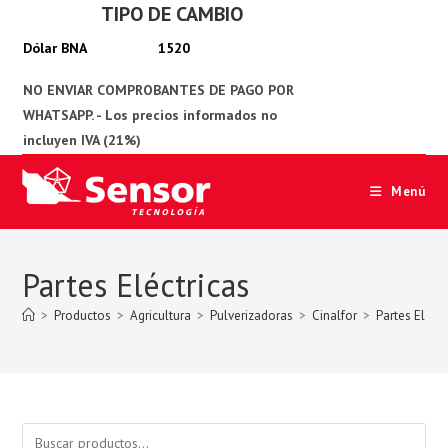
TIPO DE CAMBIO
Ir
al
1520
contenido
Menú
Partes Eléctricas
>
Productos
>
Agricultura
>
Pulverizadoras
>
Cinalfor
>
Partes Eléctr