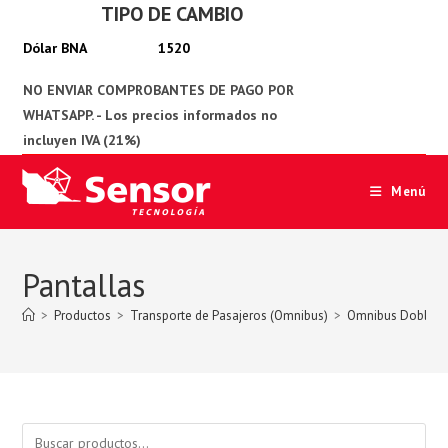
TIPO DE CAMBIO
Ir
al
1520
contenido
Menú
Pantallas
>
Productos
>
Transporte de Pasajeros (Omnibus)
>
Omnibus Doble P