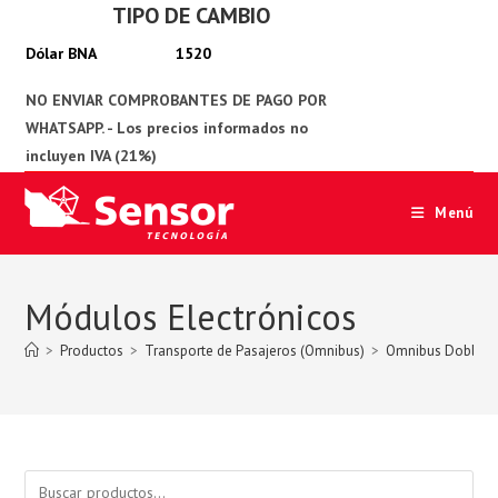
TIPO DE CAMBIO
Ir
al
1520
contenido
Menú
Módulos Electrónicos
>
Productos
>
Transporte de Pasajeros (Omnibus)
>
Omnibus Doble P