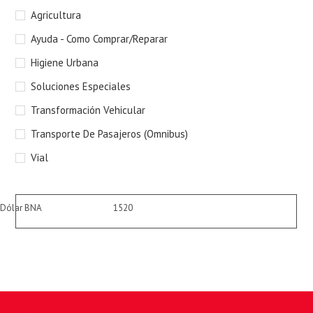
el
Agricultura
pan
Ayuda - Como Comprar/Reparar
de
bús
Higiene Urbana
Soluciones Especiales
Transformación Vehicular
Transporte De Pasajeros (Omnibus)
Vial
1520