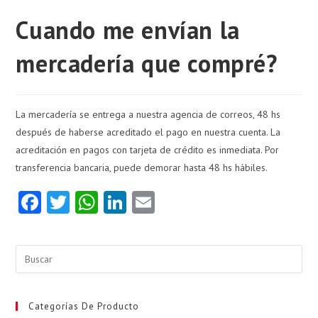
Cuando me envían la
mercadería que compré?
La mercadería se entrega a nuestra agencia de correos, 48 hs
después de haberse acreditado el pago en nuestra cuenta. La
acreditación en pagos con tarjeta de crédito es inmediata. Por
transferencia bancaria, puede demorar hasta 48 hs hábiles.
Fa
T
W
Li
E
ce
w
ha
nk
m
b
itt
ts
e
ai
Pul
o
er
A
dI
l
Esc
o
p
n
par
cer
Categorías De Producto
k
p