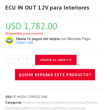
ECU IN OUT 12V para Interiores
USD
1,782.00
Disponible para reserva
Hasta 12 pagos sin tarjeta
con Mercado Pago.
Saber más
ECU
-
+
AÑADIR AL CARRITO
IN
OUT
QUIERE REPARAR ESTE PRODUCTO?
12V
para
Interiores
cantidad
SKU:
PC-MODU-CJPROIO12VNE
Categorías:
Módulos Electronicos
,
Módulos Electronicos
,
Módulos
Electronicos
,
Módulos Electronicos
,
Módulos Electronicos