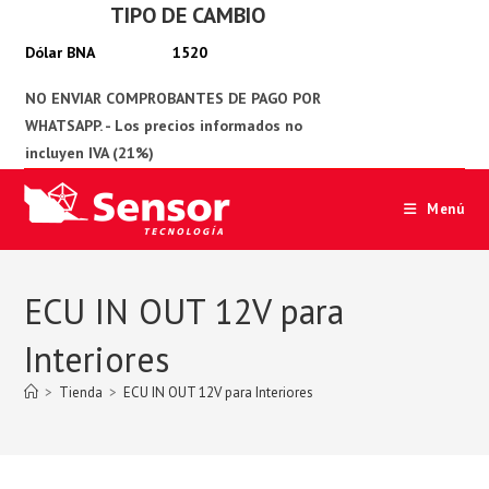
TIPO DE CAMBIO
Ir
al
1520
contenido
Menú
ECU IN OUT 12V para
Interiores
>
Tienda
>
ECU IN OUT 12V para Interiores