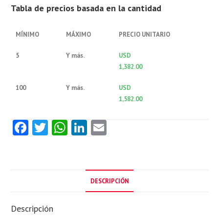
Tabla de precios basada en la cantidad
MÍNIMO
MÁXIMO
PRECIO UNITARIO
5
Y más.
USD
1,382.00
100
Y más.
USD
1,582.00
Fa
T
W
Li
E
ce
w
ha
nk
m
b
itt
ts
e
ai
o
er
A
dI
l
DESCRIPCIÓN
o
p
n
k
p
Descripción