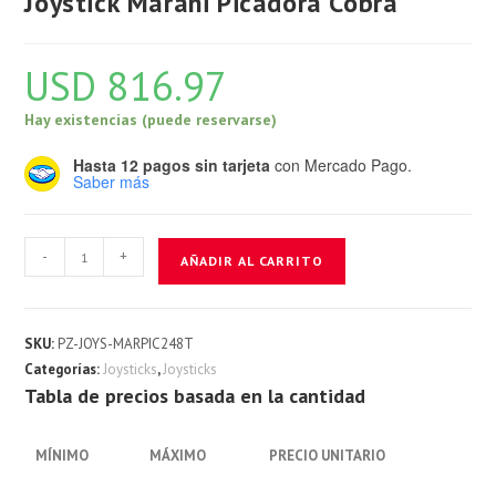
Joystick Marani Picadora Cobra
USD
816.97
Hay existencias (puede reservarse)
Hasta 12 pagos sin tarjeta
con Mercado Pago.
Saber más
Joystick
-
+
AÑADIR AL CARRITO
Marani
Picadora
Cobra
SKU:
PZ-JOYS-MARPIC248T
cantidad
Categorías:
Joysticks
,
Joysticks
Tabla de precios basada en la cantidad
MÍNIMO
MÁXIMO
PRECIO UNITARIO