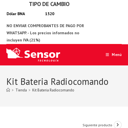
TIPO DE CAMBIO
Ir
al
1520
contenido
Menú
Kit Bateria Radiocomando
>
Tienda
>
Kit Bateria Radiocomando
Siguiente producto