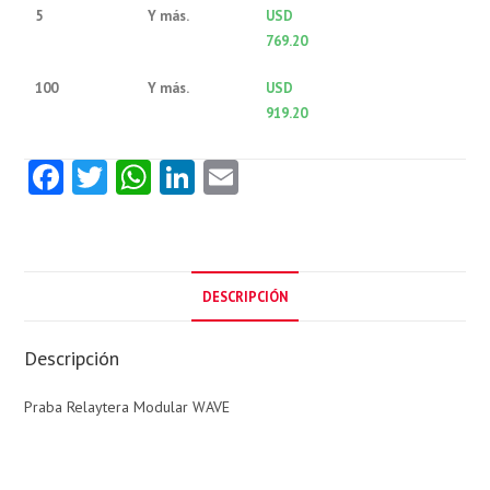
5
Y más.
USD
769.20
100
Y más.
USD
919.20
Fa
T
W
Li
E
ce
w
ha
nk
m
b
itt
ts
e
ai
o
er
A
dI
l
DESCRIPCIÓN
o
p
n
k
p
Descripción
Praba Relaytera Modular WAVE