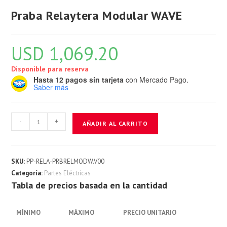
Praba Relaytera Modular WAVE
USD
1,069.20
Disponible para reserva
Hasta 12 pagos sin tarjeta
con Mercado Pago.
Saber más
Praba
-
+
AÑADIR AL CARRITO
Relaytera
Modular
WAVE
SKU:
PP-RELA-PRBRELMODW.V00
cantidad
Categoría:
Partes Eléctricas
Tabla de precios basada en la cantidad
MÍNIMO
MÁXIMO
PRECIO UNITARIO