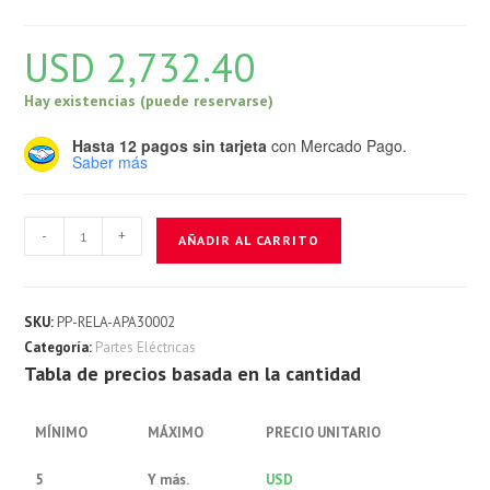
USD
2,732.40
Hay existencias (puede reservarse)
Hasta 12 pagos sin tarjeta
con Mercado Pago.
Saber más
Relaytera
-
+
AÑADIR AL CARRITO
Apache
3000
V2
SKU:
PP-RELA-APA30002
cantidad
Categoría:
Partes Eléctricas
Tabla de precios basada en la cantidad
MÍNIMO
MÁXIMO
PRECIO UNITARIO
5
Y más.
USD