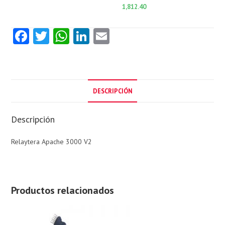
1,812.40
Fa
T
W
Li
E
ce
w
ha
nk
m
b
itt
ts
e
ai
o
er
A
dI
l
DESCRIPCIÓN
o
p
n
k
p
Descripción
Relaytera Apache 3000 V2
Productos relacionados