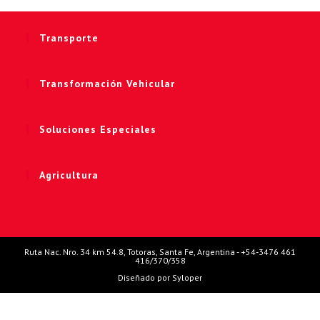
Transporte
Transformación Vehicular
Soluciones Especiales
Agricultura
Ruta Nac. Nro. 34 km 54.8, Totoras, Santa Fe, Argentina - +54-3476 461
416/370/358
Diseñado por Syloper