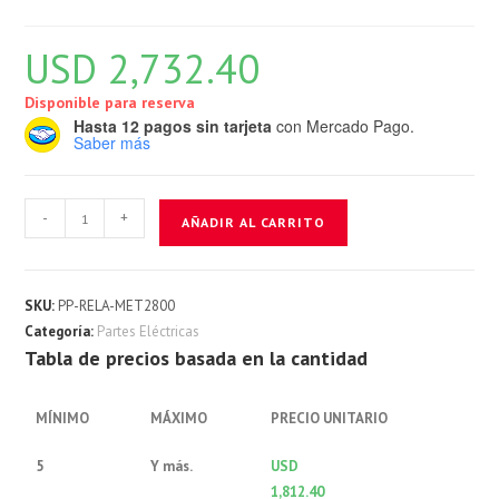
USD
2,732.40
Disponible para reserva
Hasta 12 pagos sin tarjeta
con Mercado Pago.
Saber más
Relaytera
-
+
AÑADIR AL CARRITO
Metalfor
2800
cantidad
SKU:
PP-RELA-MET2800
Categoría:
Partes Eléctricas
Tabla de precios basada en la cantidad
MÍNIMO
MÁXIMO
PRECIO UNITARIO
5
Y más.
USD
1,812.40