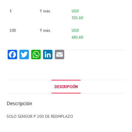
5
Y más.
USD
531.60
100
Y más.
USD
681.60
Fa
T
W
Li
E
ce
w
ha
nk
m
b
itt
ts
e
ai
o
er
A
dI
l
DESCRIPCIÓN
o
p
n
k
p
Descripción
SOLO SENSOR P 200 DE REEMPLAZO