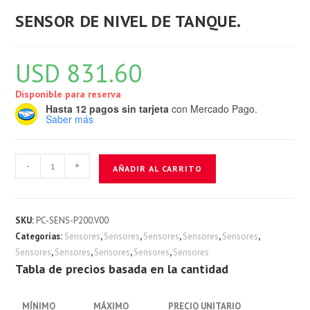
SENSOR DE NIVEL DE TANQUE.
USD
831.60
Disponible para reserva
Hasta 12 pagos sin tarjeta
con Mercado Pago.
Saber más
SENSOR
-
+
AÑADIR AL CARRITO
DE
NIVEL
DE
SKU:
PC-SENS-P200.V00
TANQUE.
Categorías:
Sensores
,
Sensores
,
Sensores
,
Sensores
,
Sensores
,
cantidad
Sensores
,
Sensores
,
Sensores
,
Sensores
,
Sensores
Tabla de precios basada en la cantidad
MÍNIMO
MÁXIMO
PRECIO UNITARIO