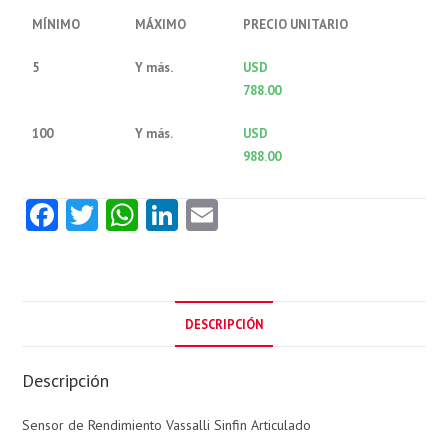
MÍNIMO
MÁXIMO
PRECIO UNITARIO
5
Y más.
USD
788.00
100
Y más.
USD
988.00
Fa
T
W
Li
E
ce
w
ha
nk
m
b
itt
ts
e
ai
o
er
A
dI
l
DESCRIPCIÓN
o
p
n
k
p
Descripción
Sensor de Rendimiento Vassalli Sinfin Articulado