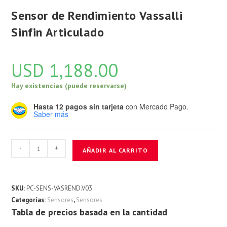
Sensor de Rendimiento Vassalli
Sinfin Articulado
USD
1,188.00
Hay existencias (puede reservarse)
Hasta 12 pagos sin tarjeta
con Mercado Pago.
Saber más
Sensor
-
+
AÑADIR AL CARRITO
de
Rendimiento
Vassalli
SKU:
PC-SENS-VASREND.V03
Sinfin
Categorías:
Sensores
,
Sensores
Articulado
Tabla de precios basada en la cantidad
cantidad