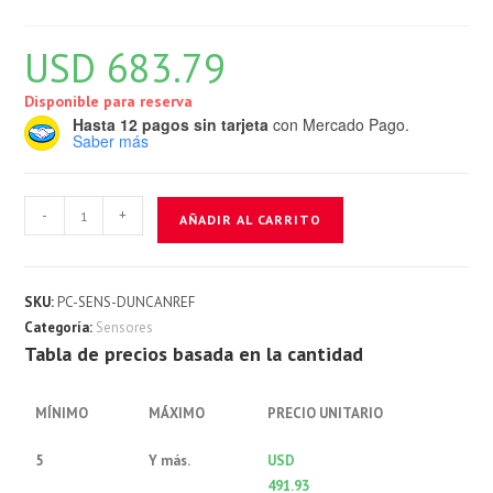
USD
683.79
Disponible para reserva
Hasta 12 pagos sin tarjeta
con Mercado Pago.
Saber más
Sensor
-
+
AÑADIR AL CARRITO
Duncan
Reforzado
cantidad
SKU:
PC-SENS-DUNCANREF
Categoría:
Sensores
Tabla de precios basada en la cantidad
MÍNIMO
MÁXIMO
PRECIO UNITARIO
5
Y más.
USD
491.93