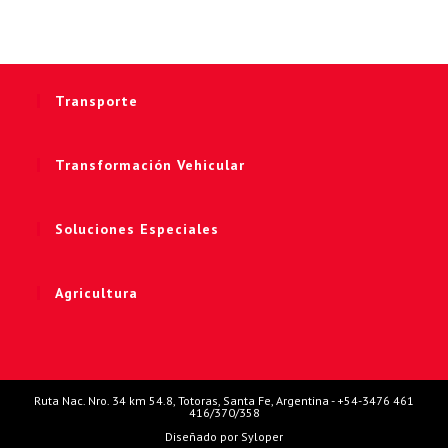
Transporte
Transformación Vehicular
Soluciones Especiales
Agricultura
Ruta Nac. Nro. 34 km 54.8, Totoras, Santa Fe, Argentina - +54-3476 461
416/370/358
Diseñado por Syloper