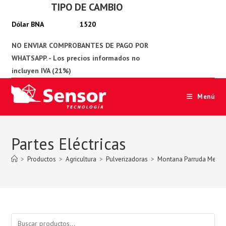
TIPO DE CAMBIO
Ir
al
1520
contenido
Menú
Partes Eléctricas
>
Productos
>
Agricultura
>
Pulverizadoras
>
Montana Parruda Mecan