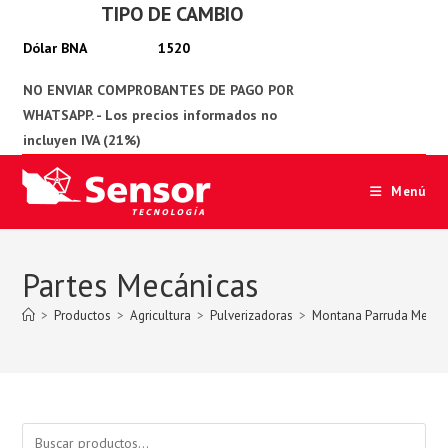
TIPO DE CAMBIO
Ir
al
1520
contenido
Menú
Partes Mecánicas
>
Productos
>
Agricultura
>
Pulverizadoras
>
Montana Parruda Mecan