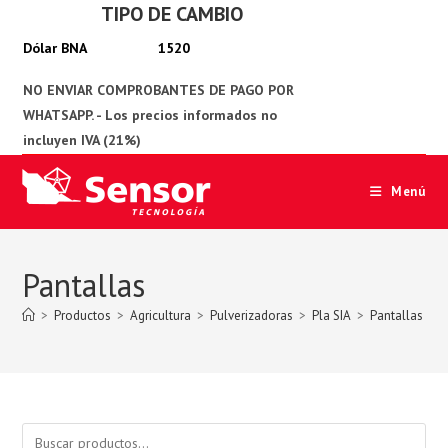
TIPO DE CAMBIO
Ir
al
1520
contenido
Menú
Pantallas
>
Productos
>
Agricultura
>
Pulverizadoras
>
Pla SIA
>
Pantallas