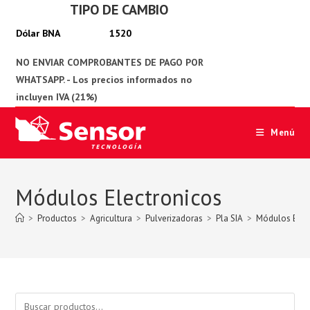
TIPO DE CAMBIO
Ir
al
1520
contenido
Menú
Módulos Electronicos
>
Productos
>
Agricultura
>
Pulverizadoras
>
Pla SIA
>
Módulos Elec