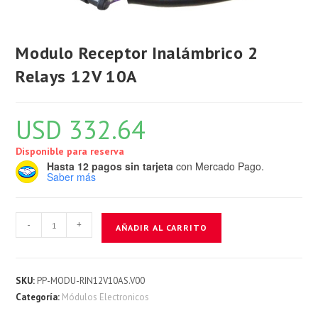
Modulo Receptor Inalámbrico 2
Relays 12V 10A
USD
332.64
Disponible para reserva
Hasta 12 pagos sin tarjeta
con Mercado Pago.
Saber más
Modulo
-
+
AÑADIR AL CARRITO
Receptor
Inalámbrico
2
SKU:
PP-MODU-RIN12V10AS.V00
Relays
Categoría:
Módulos Electronicos
12V