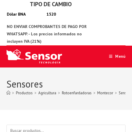
TIPO DE CAMBIO
Ir
al
1520
contenido
Menú
Sensores
>
Productos
>
Agricultura
>
Rotoenfardadoras
>
Montecor
>
Sensor