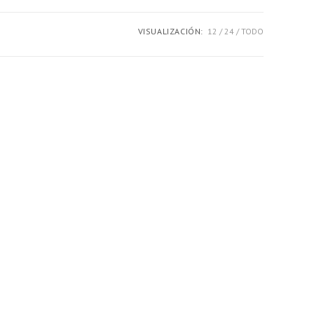
la
VISUALIZACIÓN:
12
24
TODO
web