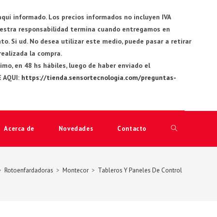
quí informado. Los precios informados no incluyen IVA
Nuestra responsabilidad termina cuando entregamos en
. Si ud. No desea utilizar este medio, puede pasar a retirar
 realizada la compra.
o, en 48 hs hábiles, luego de haber enviado el
E AQUI:
https://tienda.sensortecnologia.com/preguntas-
Acerca de
Novedades
Contacto
Alternar
búsqueda
>
Rotoenfardadoras
>
Montecor
>
Tableros Y Paneles De Control
de