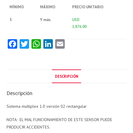
MÍNIMO
MÁXIMO
PRECIO UNITARIO
5
Y más.
USD
1,876.00
Fa
T
W
Li
E
ce
w
ha
nk
m
b
itt
ts
e
ai
o
er
A
dI
l
DESCRIPCIÓN
o
p
n
k
p
Descripción
Sistema multiplex 1.0 versión 02 rectangular
NOTA: EL MAL FUNCIONAMIENTO DE ESTE SENSOR PUEDE
PRODUCIR ACCIDENTES.