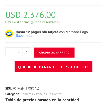
USD
2,376.00
Hay existencias (puede reservarse)
Hasta 12 pagos sin tarjeta
con Mercado Pago.
Saber más
Multiplex
-
+
AÑADIR AL CARRITO
1.0
Troyano
QUIERE REPARAR ESTE PRODUCTO?
V2
cantidad
SKU:
PO-FREN-TROPCAL1
Categoría:
Tableros Y Paneles De Control
Tabla de precios basada en la cantidad