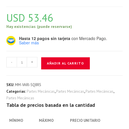
USD
53.46
Hay existencias (puede reservarse)
Hasta 12 pagos sin tarjeta
con Mercado Pago.
Saber más
Rotula
-
+
AÑADIR AL CARRITO
Varilla
M8
cantidad
SKU:
MM-VARI-SQ8RS
Categorías:
Partes Mecánicas
,
Partes Mecánicas
,
Partes Mecánicas
,
Partes Mecánicas
Tabla de precios basada en la cantidad
MÍNIMO
MÁXIMO
PRECIO UNITARIO