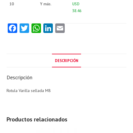
10
Y más.
USD
38.46
Fa
T
W
Li
E
ce
w
ha
nk
m
b
itt
ts
e
ai
o
er
A
dI
l
DESCRIPCIÓN
o
p
n
k
p
Descripción
Rotula Varilla sellada M8
Productos relacionados